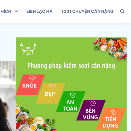
THÍCH
LIÊN LẠC HÀ
1001 CHUYỆN CÂN NẶNG