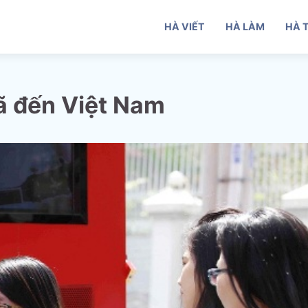
HÀ VIẾT
HÀ LÀM
HÀ 
ã đến Việt Nam