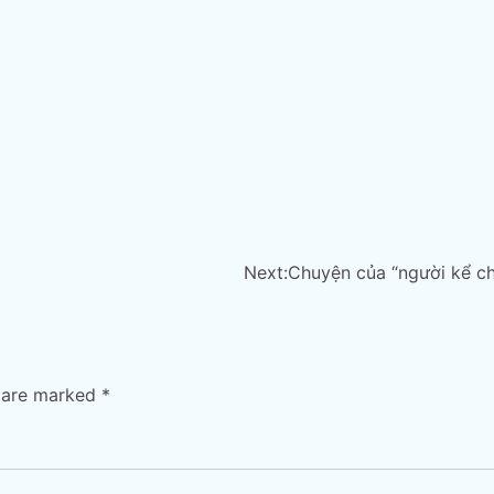
Next:
Chuyện của “người kể c
s are marked
*